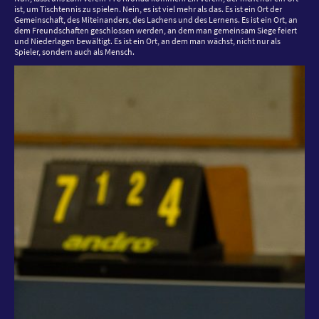
ist, um Tischtennis zu spielen. Nein, es ist viel mehr als das. Es ist ein Ort der
Gemeinschaft, des Miteinanders, des Lachens und des Lernens. Es ist ein Ort, an
dem Freundschaften geschlossen werden, an dem man gemeinsam Siege feiert
und Niederlagen bewältigt. Es ist ein Ort, an dem man wächst, nicht nur als
Spieler, sondern auch als Mensch.