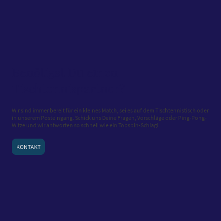
Benötigst Du einen
Tischtennispartner?
Wir sind immer bereit für ein kleines Match, sei es auf dem Tischtennistisch oder
in unserem Posteingang. Schick uns Deine Fragen, Vorschläge oder Ping-Pong-
Witze und wir antworten so schnell wie ein Topspin-Schlag!
KONTAKT