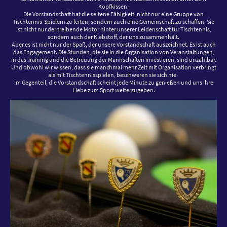
Kopfkissen.
Die Vorstandschaft hat die seltene Fähigkeit, nicht nur eine Gruppe von
Tischtennis-Spielern zu leiten, sondern auch eine Gemeinschaft zu schaffen. Sie
ist nicht nur der treibende Motor hinter unserer Leidenschaft für Tischtennis,
sondern auch der Klebstoff, der uns zusammenhält.
Aber es ist nicht nur der Spaß, der unsere Vorstandschaft auszeichnet. Es ist auch
das Engagement. Die Stunden, die sie in die Organisation von Veranstaltungen,
in das Training und die Betreuung der Mannschaften investieren, sind unzählbar.
Und obwohl wir wissen, dass sie manchmal mehr Zeit mit Organisation verbringt
als mit Tischtennisspielen, beschweren sie sich nie.
Im Gegenteil, die Vorstandschaft scheint jede Minute zu genießen und uns ihre
Liebe zum Sport weiterzugeben.