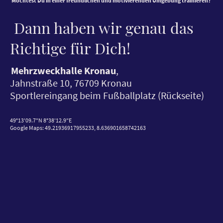
Möchtest Du in einer freundlichen und motivierenden Umgebung trainieren?
Dann haben wir genau das
Richtige für Dich!
Mehrzweckhalle Kronau
,
Jahnstraße 10, 76709 Kronau
Sportlereingang beim Fußballplatz (Rückseite)
49°13'09.7"N 8°38'12.9"E
Google Maps: 49.21936917955233, 8.636901658742163