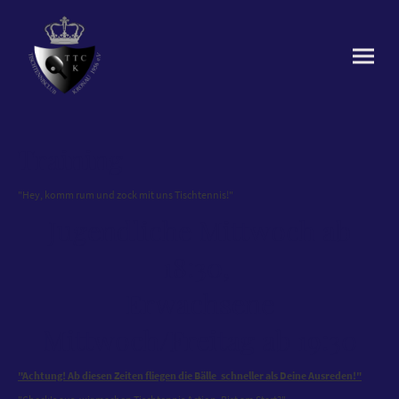
Training
"Hey, komm rum und zock mit uns Tischtennis!"
Jugendliche Mittwoch ab
18:30,
Erwachsene
Mittwoch/Freitag ab 19:30
"Achtung! Ab diesen Zeiten fliegen die Bälle schneller als Deine Ausreden!"