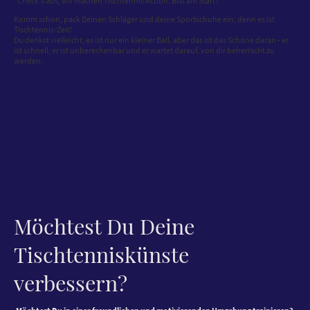
"Check's aus, wir machen Tischtennis Action. Bist am Start?"
Komm schon, pack Deinen Schläger und deine Sportschuhe ein, denn es ist
Tischtennis-Zeit!
Du denkst vielleicht, es ist nur ein kleiner Ball, aber das ist das Schöne daran - er
ist schnell, er ist unberechenbar und er wartet darauf, von dir beherrscht zu
werden.
Möchtest Du Deine
Tischtenniskünste
verbessern?