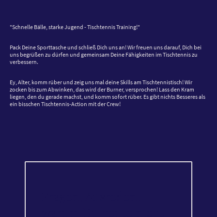
"Schnelle Bälle, starke Jugend - Tischtennis Training!"
Pack Deine Sporttasche und schließ Dich uns an! Wir freuen uns darauf, Dich bei
uns begrüßen zu dürfen und gemeinsam Deine Fähigkeiten im Tischtennis zu
verbessern.
Ey, Alter, komm rüber und zeig uns mal deine Skills am Tischtennistisch! Wir
zocken bis zum Abwinken, das wird der Burner, versprochen! Lass den Kram
liegen, den du gerade machst, und komm sofort rüber. Es gibt nichts Besseres als
ein bisschen Tischtennis-Action mit der Crew!
Fragen, Ausreden,
warum Du heute nicht